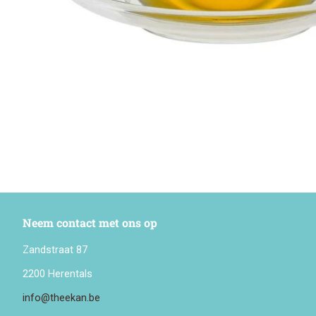
Neem contact met ons op
Zandstraat 87
2200 Herentals
info@theekan.be