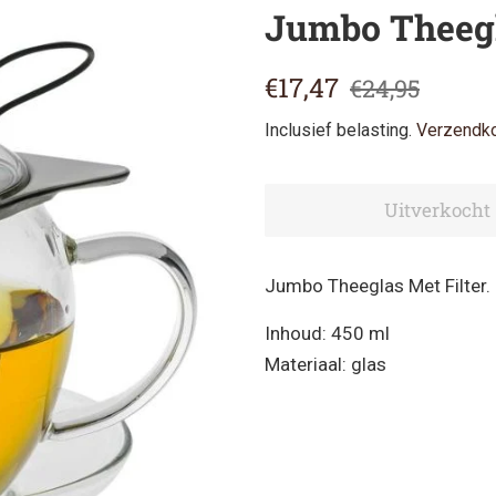
Jumbo Theegl
Normale
Aanbiedingsprijs
€17,47
€24,95
prijs
Inclusief belasting.
Verzendk
Uitverkocht
Jumbo Theeglas Met Filter.
Inhoud: 450 ml
Materiaal: glas