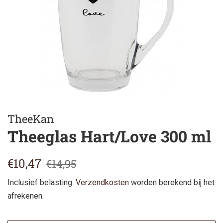
TheeKan
Theeglas Hart/Love 300 ml
Normale
Aanbiedingsprijs
€10,47
€14,95
prijs
Inclusief belasting.
Verzendkosten
worden berekend bij het
afrekenen.