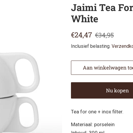
Jaimi Tea For
White
Normale
Aanbiedingsprij
€24,47
€34,95
prijs
Inclusief belasting.
Verzendk
Aan winkelwagen to
Nu kopen
Tea for one + inox filter.
Materiaal: porselein
Inhoud: 300 ml